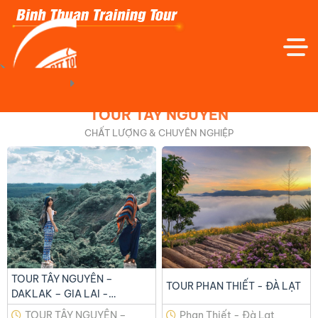
Trang Chủ
Tour Tây Nguyên
TOUR TÂY NGUYÊN
CHẤT LƯỢNG & CHUYÊN NGHIỆP
TRANG CHỦ
GIỚI THIỆU
TOUR TRONG NƯỚC
TOUR QUỐC TẾ
TOUR TÂY NGUYÊN –
TOUR PHAN THIẾT - ĐÀ LẠT
DAKLAK – GIA LAI -
TOUR TRẢI NGHIỆM - DÃ NGOẠI
KOMTUM
TOUR TÂY NGUYÊN –
Phan Thiết - Đà Lạt