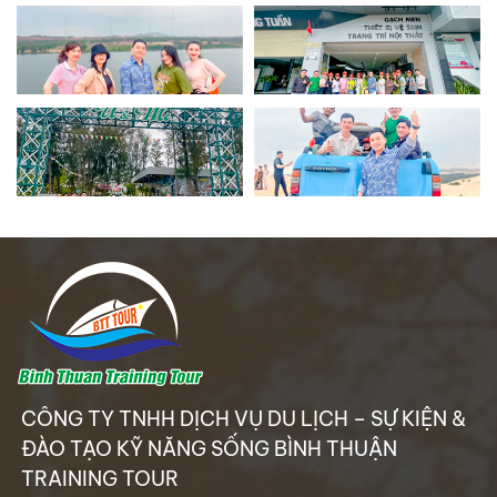
GALA & TEAMBUILDING
ĐÀO TẠO KỸ NĂNG SỐNG
TỔ CHỨC SỰ KIỆN
CUNG CẤP NHÂN SỰ
HÌNH ẢNH
VIDEO CLIPS
DỊCH VỤ
GÓI ƯU ĐÃI
CÔNG TY TNHH DỊCH VỤ DU LỊCH – SỰ KIỆN &
CẨM NANG LỮ HÀNH
ĐÀO TẠO KỸ NĂNG SỐNG BÌNH THUẬN
LIÊN HỆ
TRAINING TOUR