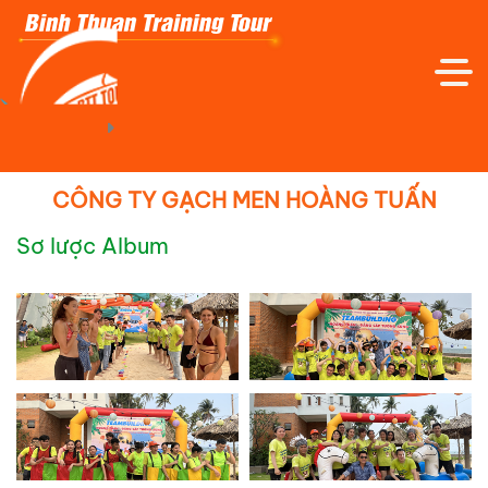
Trang Chủ
Hình Ảnh Thực Tế
CÔNG TY GẠCH MEN HOÀNG TUẤN
Sơ lược Album
TRANG CHỦ
GIỚI THIỆU
TOUR TRONG NƯỚC
TOUR QUỐC TẾ
TOUR TRẢI NGHIỆM - DÃ NGOẠI