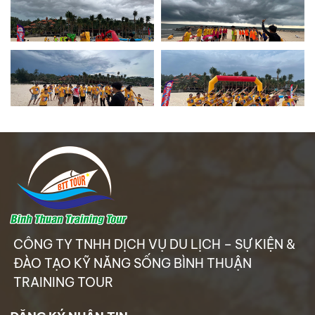
GALA & TEAMBUILDING
ĐÀO TẠO KỸ NĂNG SỐNG
TỔ CHỨC SỰ KIỆN
CUNG CẤP NHÂN SỰ
HÌNH ẢNH
VIDEO CLIPS
DỊCH VỤ
GÓI ƯU ĐÃI
CÔNG TY TNHH DỊCH VỤ DU LỊCH – SỰ KIỆN &
ĐÀO TẠO KỸ NĂNG SỐNG BÌNH THUẬN
CẨM NANG LỮ HÀNH
TRAINING TOUR
LIÊN HỆ