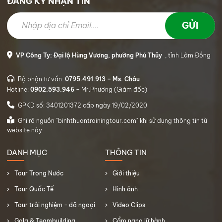
ĐĂNG KÝ NHẬN TIN
VP Công Ty: Đại lộ Hùng Vương, phường Phú Thủy
, tỉnh Lâm Đồng
Bộ phận tư vấn:
0795.491.913 – Ms. Châu
Hotline:
0902.593.946
– Mr.Phương (Giám đốc)
GPKD số: 3401201372 cấp ngày 19/02/2020
Ghi rõ nguồn "binhthuantrainingtour.com" khi sử dụng thông tin từ
website này
DANH MỤC
THÔNG TIN
Tour Trong Nước
Giới thiệu
Tour Quốc Tế
Hình ảnh
Tour trải nghiệm - dã ngoại
Video Clips
Gala & Teambuilding
Cẩm nang lữ hành