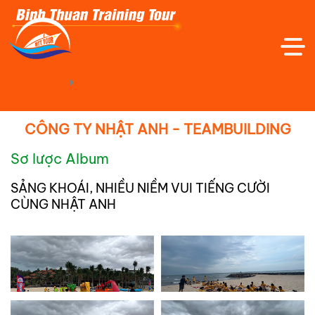
Trang Chủ
Hình Ảnh Thực Tế
CÔNG TY NHẬT ANH - TEAMBUILDING
Sơ lược Album
TRANG CHỦ
SẢNG KHOÁI, NHIỀU NIỀM VUI TIẾNG CƯỜI
CÙNG NHẬT ANH
GIỚI THIỆU
TOUR TRONG NƯỚC
TOUR QUỐC TẾ
TOUR TRẢI NGHIỆM - DÃ NGOẠI