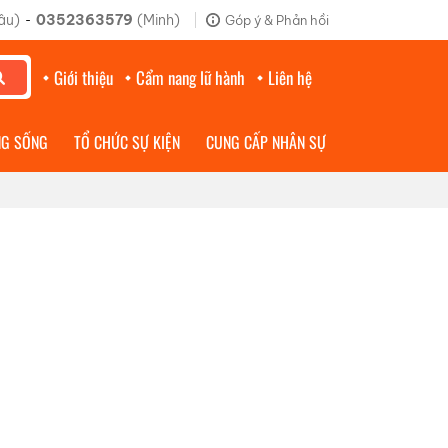
âu)
0352363579
(Minh)
Góp ý & Phản hồi
-
Giới thiệu
Cẩm nang lữ hành
Liên hệ
NG SỐNG
TỔ CHỨC SỰ KIỆN
CUNG CẤP NHÂN SỰ