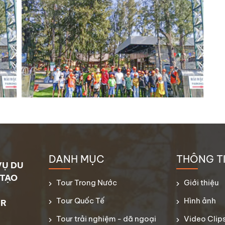
ĐÀO TẠO KỸ NĂNG SỐNG
TỔ CHỨC SỰ KIỆN
CUNG CẤP NHÂN SỰ
HÌNH ẢNH
VIDEO CLIPS
DỊCH VỤ
GÓI ƯU ĐÃI
CẨM NANG LỮ HÀNH
LIÊN HỆ
Hotline: 0902593946
DANH MỤC
THÔNG T
VỤ DU
 TẠO
Tour Trong Nước
Giới thiệu
Tour Quốc Tế
Hình ảnh
UR
Tour trải nghiệm - dã ngoại
Video Clip