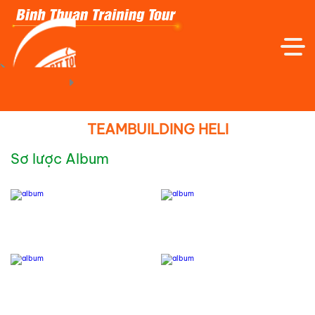
Trang Chủ
Hình Ảnh Thực Tế
TEAMBUILDING HELI
Sơ lược Album
TRANG CHỦ
GIỚI THIỆU
TOUR TRONG NƯỚC
TOUR QUỐC TẾ
TOUR TRẢI NGHIỆM - DÃ NGOẠI