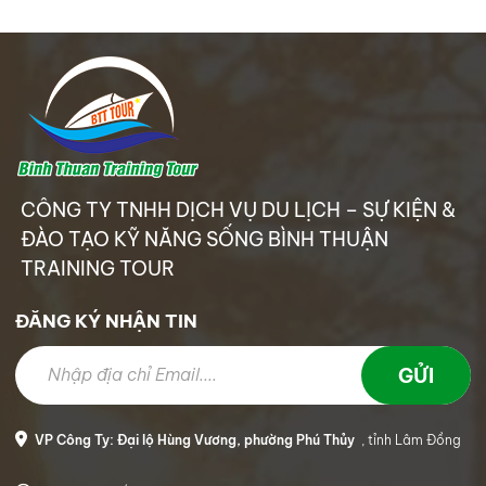
GALA & TEAMBUILDING
ĐÀO TẠO KỸ NĂNG SỐNG
TỔ CHỨC SỰ KIỆN
CUNG CẤP NHÂN SỰ
CÔNG TY TNHH DỊCH VỤ DU LỊCH – SỰ KIỆN &
HÌNH ẢNH
ĐÀO TẠO KỸ NĂNG SỐNG BÌNH THUẬN
TRAINING TOUR
VIDEO CLIPS
DỊCH VỤ
ĐĂNG KÝ NHẬN TIN
GÓI ƯU ĐÃI
CẨM NANG LỮ HÀNH
VP Công Ty: Đại lộ Hùng Vương, phường Phú Thủy
, tỉnh Lâm Đồng
LIÊN HỆ