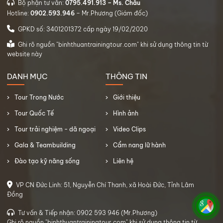
Bộ phận tư vấn:
0795.491.913 – Ms. Châu
Hotline:
0902.593.946
– Mr.Phương (Giám đốc)
GPKD số: 3401201372 cấp ngày 19/02/2020
Ghi rõ nguồn "binhthuantrainingtour.com" khi sử dụng thông tin từ
website này
DANH MỤC
THÔNG TIN
Tour Trong Nước
Giới thiệu
Tour Quốc Tế
Hình ảnh
Tour trải nghiệm - dã ngoại
Video Clips
Gala & Teambuilding
Cẩm nang lữ hành
Đào tạo kỹ năng sống
Liên hệ
VP CN Đức Linh: 51, Nguyễn Chí Thanh, xã Hoài Đức, Tỉnh Lâm
Đồng
Tư vấn & Tiếp nhận: 0902 593 946 (Mr.Phương)
Ghi rõ nguồn "binhthuantrainingtour.com" khi sử dụng thông tin từ