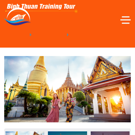
Trang Chủ
Tour Quốc Tế
TOUR THÁI LAN 5 NGÀY 4 ĐÊM
TRANG CHỦ
GIỚI THIỆU
TOUR TRONG NƯỚC
TOUR QUỐC TẾ
TOUR TRẢI NGHIỆM - DÃ NGOẠI