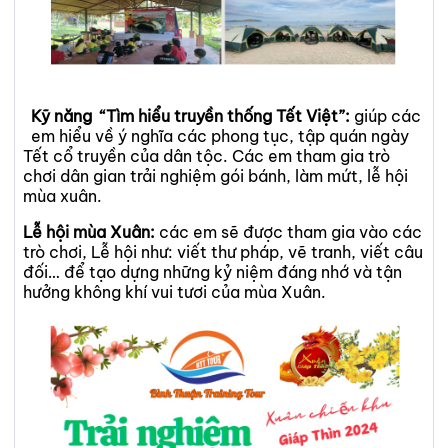
Kỹ năng “Tìm hiểu truyền thống Tết Việt”:
giúp các
em hiểu về ý nghĩa các phong tục, tập quán ngày
Tết cổ truyền của dân tộc. Các em tham gia trò
chơi dân gian trải nghiệm gói bánh, làm mứt, lễ hội
mùa xuân.
Lễ hội mùa Xuân:
các em sẽ được tham gia vào các
trò chơi, Lễ hội như: viết thư pháp, vẽ tranh, viết câu
đối… để tạo dựng những kỷ niệm đáng nhớ và tận
hưởng không khí vui tươi của mùa Xuân.