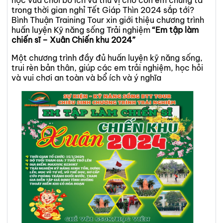
học vừa chơi bổ ích và thú vị cho con em chúng ta
trong thời gian nghỉ Tết Giáp Thìn 2024 sắp tới?
GALA & TEAMBUILDING
Bình Thuận Training Tour xin giới thiệu chương trình
huấn luyện Kỹ năng sống Trải nghiệm
“Em tập làm
ĐÀO TẠO KỸ NĂNG SỐNG
chiến sĩ – Xuân Chiến khu 2024”
TỔ CHỨC SỰ KIỆN
Một chương trình đầy đủ huấn luyện kỹ năng sống,
trui rèn bản thân, giúp các em trải nghiệm, học hỏi
và vui chơi an toàn và bổ ích và ý nghĩa
CUNG CẤP NHÂN SỰ
HÌNH ẢNH
VIDEO CLIPS
DỊCH VỤ
GÓI ƯU ĐÃI
CẨM NANG LỮ HÀNH
LIÊN HỆ