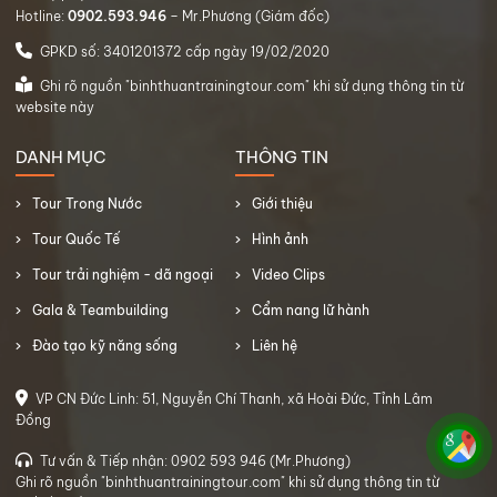
Hotline:
0902.593.946
– Mr.Phương (Giám đốc)
GPKD số: 3401201372 cấp ngày 19/02/2020
Ghi rõ nguồn "binhthuantrainingtour.com" khi sử dụng thông tin từ
website này
DANH MỤC
THÔNG TIN
Tour Trong Nước
Giới thiệu
Tour Quốc Tế
Hình ảnh
Tour trải nghiệm - dã ngoại
Video Clips
Gala & Teambuilding
Cẩm nang lữ hành
Đào tạo kỹ năng sống
Liên hệ
VP CN Đức Linh: 51, Nguyễn Chí Thanh, xã Hoài Đức, Tỉnh Lâm
Đồng
Tư vấn & Tiếp nhận: 0902 593 946 (Mr.Phương)
Ghi rõ nguồn "binhthuantrainingtour.com" khi sử dụng thông tin từ